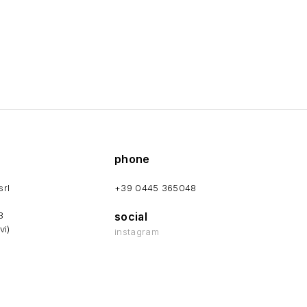
phone
srl
+39 0445 365048
3
social
vi)
instagram