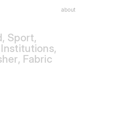
about
d
Sport
 Institutions
sher
Fabric