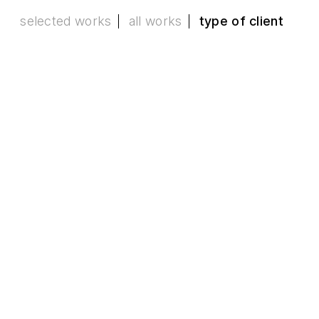
selected works
all works
type of client