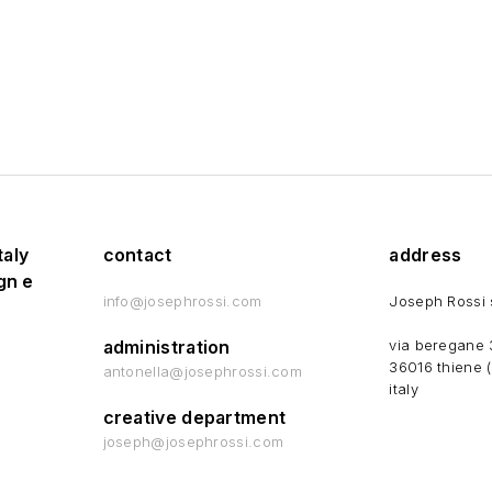
taly
contact
address
gn e
info@josephrossi.com
Joseph Rossi 
administration
via beregane 
36016 thiene (
antonella@josephrossi.com
italy
creative department
joseph@josephrossi.com